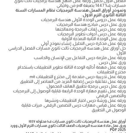
الفصل الاول تحميل ورقة عمل منهج هندسه برمجيات ثالث ثانوي
مسارات ف1 1447 بصيغة pdf من واجباتي
ونموذج أوراق العمل هندسة البرمجيات نظام المسارات السنة
الثالثة الثانوي الترم الاول
:
ورقة عمل دروس الوحدة الأولى هندسة البرمجيات
ورق عمل درس مبادئ هندسة البرمجيات
ورقه عمل درس لغات البرمجة ومعالجتها
ورقة عمل درس أدوات تطوير البرمجيات
ورق عمل الوحدة الثانية النمذجة الأولية
ورقة عمل مذكرة درس التحليل, إنشاء نموذج أولي
حل أوراق عمل هندسه البرمجيات ثالث ثانوي مسارات الفصل الدراسي
الأول
ورقة عمل ملزمة درس التفاعل بين الإنسان والحاسب
ورق عمل درس
ورقه عمل مهمة أدائيه الوحدة الثالثة تطوير التطبيقات باستخدام
مخترع التطبيقات
ورقة عمل تدريبية درس مقدمة إلى مخترع التطبيقات mit
ورقة عمل تفاعلية درس إضافة المزيد من العناصر إلى التطبيق
ورق عمل درس برمجة تطبيق الهاتف المحمول
ورقه عمل تقييم مهارة الوحدة الرابعة قابلية الوصول إلى البرمجيات
والتضمين الرقمي
ورقه عمل ورشة درس اختبار التطبيقات ونشرها
ورقة عمل قياس مهارات درس التضمين الرقمي, ميزات قابلية
الوصول في التطبيق
أوراق عمل هندسة البرمجيات ثالث ثانوي مسارات ف١ محلوله ١٤٤٧
ورق عمل مادة هندسه البرمجيات الصف الثالث ثانوي مسارات الترم الأول وورد
PDF 2025