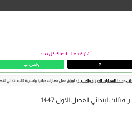
Skip
to
content
أشترك معنا ... ليصلك كل جديد
X
واتس اب
دائي
»
مادة المهارات الحياتية والاسرية
»
اوراق عمل مهارات حياتية واسرية ثالث ابتدائي الفصل ا
 ثالث ابتدائي الفصل الاول 1447