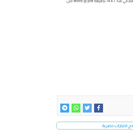
اوراق عمل مادة المهارات الحياتية والاسرية للصف الثالث الابتدائي الفصل الاول تنزيل ورقة عمل مهارات حياتيه واسريه ثالث ابتدائي ف1 1447 بصيغة pdf او word من