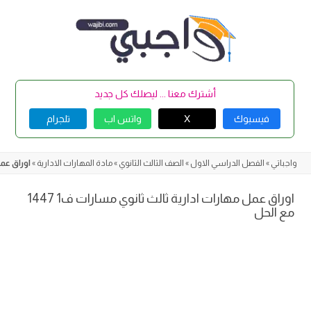
Skip
to
content
أشترك معنا ... ليصلك كل جديد
فيسبوك
X
واتس اب
تلجرام
واجباتي
»
الفصل الدراسي الاول
»
الصف الثالث الثانوي
»
مادة المهارات الادارية
»
اوراق عمل م
اوراق عمل مهارات ادارية ثالث ثانوي مسارات ف1 1447
مع الحل