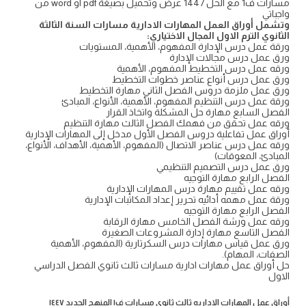
مسارات ف1 مع الحل 1447 عرض وتحميل بصيغة pdf او word من
واجباتي
وتشمل أوراق العمل المهارات الادارية مسارات السنة الثالثة
الثانوي الترم الاول المجال الاختياري:
ورقة عمل درس الإدارة المفهوم، الأهمية، المستويات
ورق عمل درس مجالات الإدارة
ورقه عمل درس التخطيط المفهوم، الأهمية
ورق عمل درس أنواع عناصر خطوات التخطيط
ورق عمل ملزمة دروس الفصل الثاني مهارة التخطيط
ورقة عمل درس التنظيم المفهوم، الأهمية، الأنواع، المبادئ
الفصل السابع مهارة حل المشكلة واتخاذ القرار
ورقه عمل تحقق من فهمك الفصل الثالث مهارة التنظيم
أوراق عمل تفاعلية دروس الفصل الأول مدخل إلى المهارات الإدارية
ورقه عمل درس عناصر الاتصال (المفهوم، الأهمية، الأهداف، الأنواع،
المبادئ، المعوقات)
ورق عمل درس التصميم التنظيمي
الفصل الرابع مهارة التوجيه
ورقه عمل تقييم مهارة درس المهارات الإدارية
ورقة عمل مهمه أدائيه تحرير إعداد المكاتبات الإدارية
الفصل الرابع مهارة التوجيه
ورقه عمل ورشة الفصل الخامس مهارة الرقابة
الفصل التاسع مهارة إدارة المشروعات الصغيرة
ورق عمل قياس مهارات درس السكرتارية (المفهوم، الأهمية
الصفات، المهام).
حل أوراق عمل مهارات ادارية مسارات ثالث ثانوي الفصل الدراسي
الاول
أوراق عمل المهارات الاداريه ثالث ثانوي مسارات ف١ المنهج الجديد ١٤٤٧