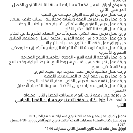
أو word
ونموذج أوراق العمل فقه 1 مسارات السنة الثالثة الثانوي الفصل
الدراسي الثاني
:
ورقة عمل دروس الوحدة الأولى مقدمة في الفقه
ورق عمل درس تعريف الفقه ونشأته ومدارسه, أسباب خلاف العلماء
ورقه عمل درس الفتوى والاستفتاء, الأسرة, معايير اختيار الزوجة
ورقة عمل الوحدة الثانية أحكام النكاح
ورق عمل درس عقد النكاح, المحرمات من النساء, الشروط في النكاح
ورقة عمل مذكرة درس وليمة العرس, تحديد النسل وتنظيمه, الطلاق
حل أوراق عمل فقه ثالث ثانوي مسارات الترم الثاني
ورقة عمل ملزمة الوحدة الثالثة الفرقة الزوجية وما يتعلق بها وبعض
الحقوق الأسرية
ورق عمل الوحدة الرابعة البيع – الوحدة الخامسة البيوع المحرمة
ورقة عمل تدريبية درس أقسام شروط البيع بشرط البراءة، وقت البيع
ومكانه، قبض المبيع
ورقة عمل تفاعلية درس عقد الصرف، بيع العينة، التورق
ورق عمل درس عقد الإجارة، المسابقات، اللقطة
ورقه عمل تقييم مهارة درس الخلع, العدة, النفقات, الرضاع
ورقة عمل قياس مهارات درس الأنكحة المحرمة, الخطبة, الصداق
(المهر)
حل ورقة عمل فقه ثالث ثانوي مسارات الفصل الثاني محلوله
شاهد أيضاً:
حلول كتاب الفقة ثالث ثانوي مسارات الفصل الدراسي
الثاني
تحميل أوراق عمل مقرر فقه ثالث ثانوي مسارات ف٢ مع الحل ١٤٤٦
ورق عمل كتاب الفقه ١ مسارات الصف الثالث ثانوي الترم الثاني وورد PDF سهل
2024
اوراق عمل فقه ثالث ثانوي الفصل الثاني مسارات 1446