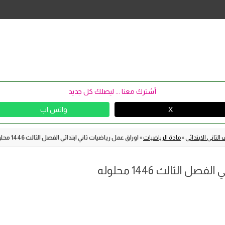
Skip
to
content
أشترك معنا ... ليصلك كل جديد
X
واتس اب
الثاني الابتدائي
»
مادة الرياضيات
»
اوراق عمل رياضيات ثاني ابتدائي الفصل الثالث 1446 محلوله
 الثالث 1446 محلوله