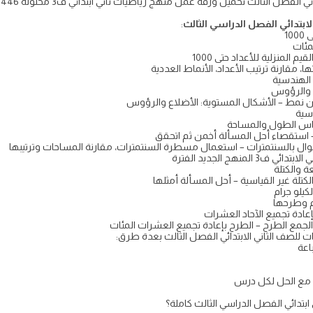
لابتدائي الفصل الدراسي الثالث
:
مئات
لمنزلية للأعداد حتى 1000
 والرؤوس
نمط – الأشكال المستوية: الأضلاع والرؤوس
سية
استقصاء أحل المسألة أخمن ثم اتحقق
ل بالسنتمترات – استعمال مسطرة السنتمترات، مقارنة المساحات وترتيبها
نهج الجديد الفترة
لة غير القياسية – أحل المسألة أمثلها
كيلو جرام
ادة تجميع الآحاد العشرات
جمع الطرح – الطرح بإعادة تجميع العشرات المئات
للصف الثاني الابتدائي الفصل الثالث بعدة طرق:
ث مع الحل لكل درس
بتدائي الفصل الدراسي الثالث كاملة؟