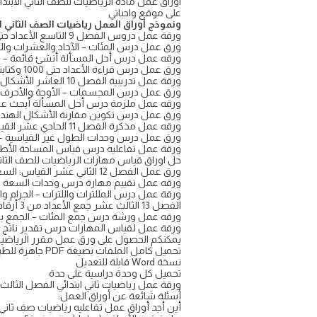
على موقع واجباتي
ونموذج أوراق العمل رياضيات الصف الثاني ا
ورقة عمل دروس الفصل 9 التاسع الأعداد حتى 1000
ورق عمل درس المئات – الآحاد والعشرات وال
ورقه عمل درس أحل المسألة أنشئ قائمة – القيم ا
ورق عمل درس قراءة الأعداد حتى 1000 وكتابتها، مقارنة ترتيب الأعداد، الأنماط العددية
ورقة عمل تدريبية الفصل 10 العاشر الأشكال الهندسية
ورق عمل درس المجسمات – الأوجة والأحرف
ورقه عمل ملزمة درس أحل المسألة أبحث عن 
ورق عمل درس تكوين مقارنة الأشكال الهند
ورقه عمل مذكرة الفصل 11 الحادي عشر القياس الطول والمساحة
ورق عمل درس وحدات الطول غير القياسية – 
ورقة عمل تفاعليه درس قياس المساحة الأطوا
حل اوراق قياس مهارات الرياضيات للصف الثاني الابتدائي ف3 الم
ورق عمل الفصل 12 الثاني عشر القياس: السعة والكتلة
ورقه عمل تقييم مهارة درس وحدات السعة الكت
ورقة عمل درس المللترات واللترات – الجرام وال
الفصل 13 الثالث عشر جمع الأعداد من 3 أرقام وطرحها
ورقه عمل ورشة درس جمع المئات – الجمع بإع
ورقة عمل لقياس المهارات درس تقدير ناتج ال
يمكنكم الحصول على ورق عمل مقرر الرياضيات 
تحميل كامل الملفات بصيغة PDF جاهزة للطباعة
نسخة Word قابلة للتعديل
تحميل كل وحدة دراسية على حدة
ورقة عمل رياضيات ثاني ابتدائي الفصل الثال
أسئلة شائعة عن أوراق العمل:
أين أجد أوراق عمل تفاعليه رياضيات صف ثاني ا