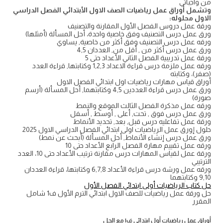
من واجباتي
وتشمل أوراق عمل رياضيات الصف الاول الأبتدائي الفصل الدراسي
الاول محلوله:
ورقة عمل دروس الفصل الأول المقارنة والتصنيف
ورق عمل درس التصنيف وفق خاصية واحدة، أحل المسألة (أمثلها)
ورقه عمل درس التصنيف وفق أكثر من خاصية, يساوي
ورق عمل درس أكثر من , أقل من, العددان 4,5
ورقة عمل تدريبية الفصل الثاني الأعداد حتى 5
ورقه عمل ملزمة درس قراءة الاعداد 1,2,3 وكتابتها, قراءة العدد
(صفر)، وكتابته
أوراق قياس مهارات رياضيات اول ابتدائي الفصل الاول
ورق عمل درس قراءة العددين 4,5 وكتابتهما, أحل المسألة (أرسم
صورة)
ورقه عمل مذكرة الفصل الثالث الموقع والنمط
ورق عمل درس فوق , تحت, أعلى , أوسط , أسفل
ورقة عمل تفاعليه درس قبل, بعد, تحديد الأنماط
حلول إورق عمل الرياضيات اولى ابتدائي الفصل الدراسي الاول 2025
ورق عمل درس إنشاء الأنماط, أحل المسألة (أبحث عن نمط)
ورقه عمل تقييم مهارة الفصل الرابع الأعداد حتى 10
ورقة عمل لقياس المهارات درس مقارنة ترتيب الأعداد حتى 10، العدد
الترتيبي
ورقه عمل ورشة درس قراءة الأعداد 6,7,8 وكتابتها، قراءة العددان
9,10 وكتابتهما
حل كتاب الرياضيات أولى ابتدائي الفصل الأول
حل ورقة عمل رياضيات للصف الاول ابتدائي الترم الأول ف1 شامل
المقرر
أوراق عمل رياضيات أول ابتدائي ف١ مع الحل