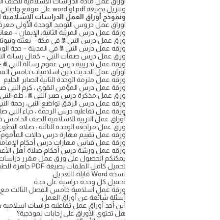
وتنزيل بصيغة pdf او word على موقع واجباتي
ونموذج أوراق العمل الدراسات الإسلامية 
اوراق عمل دروس التوحيد الوحدة الأولى معرف
ورقة عمل درس المرتبة الثانية: الإيمان – معاني 
ورق عمل درس النبي ﷺ في مكة – بعثته ونبوته
ورقه عمل درس النبي ﷺ في المدينة – حجة الودا
ورق عمل درس صفات النبي – كمال رسالة الن
ورقة عمل تدريبية درس عموم رسالة النبي ﷺ 
اوراق عمل الحديث دين اسلاميات خامس الفص
ورقه عمل ملزمة الوحدة الثانية الصابر الحليم
ورقة عمل درس المؤمن القوي ، كرم النبي صلى
ورق عمل مذكرة درس صبر النبي ﷺ ، حلم النبي 
ورقه عمل درس الرفق تواضع النبي، رحمة النب
ورقة عمل تفاعليه درس الرحمة ، حياء النبي صل
أوراق عمل التربية الاسلامية للصف الخامس ف3 حلول الفق
ورق عمل مراجعه الوحدة الثالثة : صلاة التطو
ورقه عمل تقييم مهارة درس حالات المأموم مع
ورقة عمل قياس مهارات درس أحكام الإمامة ف
ورقه عمل ورشة درس أحكام صلاة أهل الأعذار
يمكنكم الحصول على ورق عمل مقرر دراسات 
تحميل كامل الملفات بصيغة PDF جاهزة للطباعة
نسخة Word قابلة للتعديل
تحميل كل وحدة دراسية على حدة
ورقة عمل اسلامية خامس الفصل الثالث مع
أسئلة شائعة عن أوراق العمل:
أين أجد أوراق عمل تفاعليه دراسات اسلاميه
هل تحتوي الأوراق على إجابات نموذجية؟