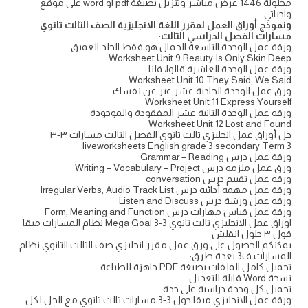
محلولة 1446 عرض مباشر وتنزيل بصيغة pdf او word على موقع
واجباتي
ونموذج أوراق العمل لمقرر اللغة الانجليزية الصف الثالث ثانوي
مسارات الفصل الدراسي الثالث
:
ورقة عمل الوحدة التاسعة الجمال هو فقط الجلد العميق
Worksheet Unit 9 Beauty Is Only Skin Deep
ورقة عمل الوحدة العاشرة قالوا، قلنا
Worksheet Unit 10 They Said, We Said
ورق عمل الوحدة الحادية عشر عبر عن نفسك
Worksheet Unit 11 Express Yourself
ورقه عمل الوحدة الثانية عشر المفقودة والموجودة
Worksheet Unit 12 Lost and Found
حل أوراق عمل انجليزي ثالث ثانوي الفصل الثالث مسارات ٣-٣
liveworksheets English grade 3 secondary Term 3
ورقة عمل درس Grammar – Reading
ورق عمل ملزمه درس Writing – Vocabulary – Project
ورقه عمل تقييم درس conversation
ورقة عمل مهمه أدائيه درس Irregular Verbs, Audio Track List
ورقه عمل ورشة درس Listen and Discuss
ورقة عمل قياس مهارات درس Form, Meaning and Function
اوراق عمل الانجليزي ثالث ثانوي Mega Goal 3-3 نظام المسارات ميقا
قول ٣ حلول انقلش
يمكنكم الحصول على ورق عمل مقرر انجليزي صف الثالث الثانوي نظام
المسارات ف3 بعدة طرق:
تحميل كامل الملفات بصيغة PDF جاهزة للطباعة
نسخة Word قابلة للتعديل
تحميل كل وحدة دراسية على حدة
ورقة عمل الانجليزي ميقا جول 3-3 مسارات ثالث ثانوي مع الحل لكل