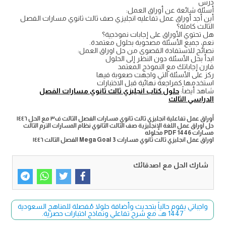
درس
أسئلة شائعة عن أوراق العمل:
أين أجد أوراق عمل تفاعليه انجليزي صف ثالث ثانوي مسارات الفصل
الثالث كاملة؟
هل تحتوي الأوراق على إجابات نموذجية؟
نعم، جميع الأسئلة مصحوبة بحلول معتمدة.
نصائح للاستفادة القصوى من حل اوراق العمل:
ابدأ بحل الأسئلة دون النظر إلى الحلول
قارن إجاباتك مع النموذج المعتمد
ركز على الأسئلة التي واجهت صعوبة فيها
استخدمها كمراجعة نهائية قبل الاختبارات
شاهد أيضاً:
حلول كتاب انجليزي ثالث ثانوي مسارات الفصل
الدراسي الثالث
أوراق عمل تفاعلية انجليزي ثالث ثانوي مسارات الفصل الثالث ف٣ مع الحل ١٤٤٦
حل اوراق عمل اللغة الإنجليزية صف الثالث الثانوي نظام المسارات الترم الثالث
مسارات 1446 PDF محلوله
اوراق عمل انجليزي ثالث ثانوي مسارات Mega Goal 3 الفصل الثالث ١٤٤٦
شارك الحل مع اصدقائك
واجباتي يقوم حالياً بتحديث وأضافة حلولا مُفصلة للمناهج السعودية
1447 هـ، مع شرح تفاعلي ونماذج اختبارات حصرية.