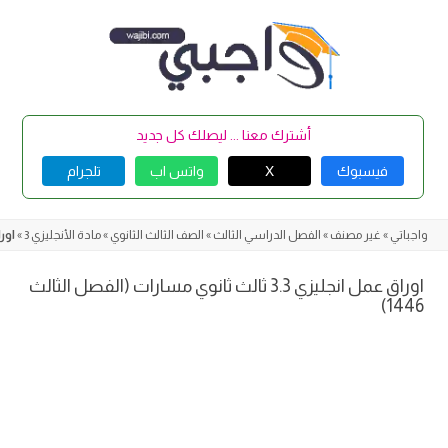
Skip
to
content
أشترك معنا ... ليصلك كل جديد
فيسبوك
X
واتس اب
تلجرام
واجباتي
»
غير مصنف
»
الفصل الدراسي الثالث
»
الصف الثالث الثانوي
»
مادة الأنجليزي 3
»
اوراق عمل 
اوراق عمل انجليزي 3.3 ثالث ثانوي مسارات (الفصل الثالث
1446)