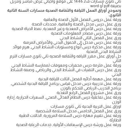
ثاني ثانوي مسارات ف2 1446 على موقع واجباتي عرض مباشر وتنزيل
بصيغة pdf أو word
ونموذج أوراق العمل اللياقة والثقافة الصحية مسارات السنة الثانية
الثانوي
:
ورقة عمل دروس الفصل الأول الصحة والعافية
ورق عمل درس مدخل الصحة والعافية, محددات الصحة
ورقه عمل درس الأمراض المعدية وغير المعدية, نمط الحياة الصحية
ورقة عمل درس مصادر المعلومات الصحية
ورق عمل الفصل الثاني النشاط البدني
ورقه عمل درس مدخل إلى الخمول البدني والأمراض المزمنة
ورقة عمل مذكرة درس أنواع ومستويات النشاط البدني, هرم فوائد
النشاط البدني الصحية
حل أوراق عمل مقرر اللياقه والثقافه الصحيه ثاني ثانوي مسارات الترم
الثاني
ورقة عمل ملزمة درس محفزات ومعوقات لممارسة النشاط البدني
ورق عمل درس التقنيات في النشاط البدني والرياضي, وصفة النشاط
البدني
ورقه عمل مهمة أدائيه الفصل الثالث اللياقة البدنية
ورقة عمل تدريبية درس مدخل قياس برنامج اللياقة البدنية الشخصي,
برنامج التدريب الرياضي للتحكم بالوزن
ورق عمل مشروع الفصل الرابع التغذية
ورقة عمل تفاعلية درس النظام الغذائي الصحي, السعرات الحرارية, إدارة
الوزن
اوراق عمل التربية البدنية ثاني ثانوي مسارات
ورق عمل الفصل الخامس مدخل السلامة الشخصية
ورقه عمل تقييم مهارة درس السلامة المرورية, الحالات الطبية
الطارئة
ورقه عمل ورشة درس الإسعافات الأولية, خدمات الرعاية الصحية