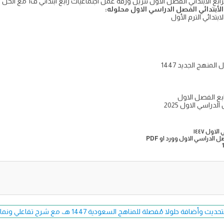
 الاول تنزيل ورقة عمل اجتماعيات رابع ابتدائي ف1 مع الحل 1447 عرض وتحميل بصيغة pdf من واجباتي
لأبتدائي الفصل الدراسي الاول محلوله:
تدائي الترم الأول
منهج الجديد 1447
بع الفصل الاول
راسي الاول 2025
ول ١٤٤٧
الدراسي الاول وورد او PDF
فة حلولا مُفصلة للمناهج السعودية 1447 هـ، مع شرح تفاعلي ونماذج اختبارات حصرية.