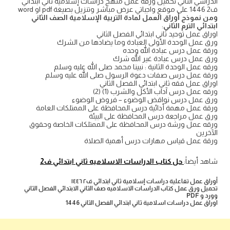
الدراسي الثاني تحميل ورقة عمل منهج دراسات إسلامية ثاني ابتدائي
ف2 1446 على موقع واجباتي عرض مباشر وتنزيل بصيغة pdf او word
ومن نموذج أوراق العمل لمادة التربية الإسلامية الصف الثاني
ابتدائي الترم الثاني
:
اوراق عمل توحيد ثاني ابتدائي الفصل الثاني
ورق عمل الوحدة الأولى العبادة وما يضادها من الشرك
ورقة عمل درس عبادة الله وحده
ورق عمل درس عبادة غير الله شرك
ورقه عمل الوحدة الثانية : نبينا محمد صلى الله عليه وسلم
ورقة عمل درس صفات دعوة الرسول صلى الله عليه وسلم
اوراق عمل فقه ثاني ابتدائي الفصل الثاني
ورقه عمل درس آداب الأكل والشرب (1) (2)
ورق عمل درس نواقض الوضوء – فروض الوضوء
ورقة عمل مهمة أدائية درس المحافظة على الممتلكات العامة
ورق عمل مراجعة درس المحافظة على البيئة
ورقه عمل ورشة درس المحافظة على الممتلكات الخاصة وحقوق
الآخرين
ورقة عمل قياس مهارات درس أهمية الصلاة
شاهد أيضاً:
حل كتاب الدراسات الاسلاميه ثاني ابتدائي ف2
أوراق عمل تفاعلية دراسات إسلامية ثاني ابتدائي ف٢ ١٤٤٦
تحميل ورق عمل كتاب الدراسات الاسلاميه صف الثاني الابتدائي الفصل الثاني
وورد و PDF
اوراق عمل دراسات اسلامية ثاني ابتدائي الفصل الثاني 1446