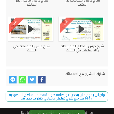
شرح درس المتباينات في
شرح درس البرهان غير
المثلث
المباشر
شرح
شرح
شرح درس القطع المتوسطة
شرح درس المنصفات في
والارتفاعات في المثلث
المثلث
شارك الشرح مع اصدقائك
واجباتي يقوم حالياً بتحديث وأضافة حلولا مُفصلة للمناهج السعودية
1447 هـ، مع شرح تفاعلي ونماذج اختبارات حصرية.
من نحن
الخصوصية
Copyright​
أتصل بنا