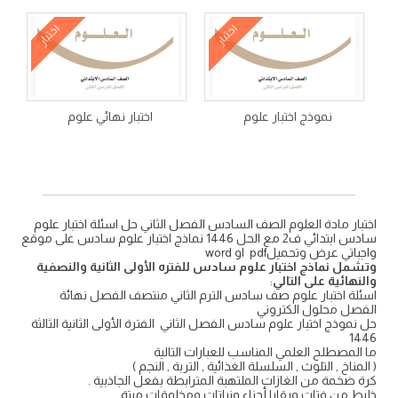
اختبار
اختبار
نموذج اختبار علوم
اختبار نهائي علوم
اختبار مادة العلوم الصف السادس الفصل الثاني حل اسئلة اختبار علوم
سادس ابتدائي ف2 مع الحل 1446 نماذج اختبار علوم سادس على موقع
واجباتي عرض وتحميلpdf او word
وتشمل نماذج اختبار علوم سادس للفتره الأولى الثانية والنصفية
والنهائية على التالي
:
اسئلة اختبار علوم صف سادس الترم الثاني منتصف الفصل نهائة
الفصل محلول الكتروني
حل نموذج اختبار علوم سادس الفصل الثاني الفترة الأولى الثانية الثالثة
1446
ما المصطلح العلمي المناسب للعبارات التالية
( المناخ , التلوث , السلسلة الغذائية , التربة , النجم )
كرة ضخمة من الغازات الملتهبة المترابطة بفعل الجاذبية .
خليط من فتات وبقايا أجزاء ونباتات ومخلوقات ميتة .