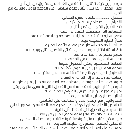
موذج يبين كيف تنتقل الطاقة في الغذاء من مخلوق حي إلى آخر
اختبار الفصل الدراسي الثاني علوم سادس ف2 الوحدة الأولى والثانية مع
الحل
تشكل ………………. قاعدة الهرم الغذائي
الأجرام التي تصطدم بسطح الأرض
خط الطول الذي يبني تغير التاريخ
المسافة التي يقطعها الضوء في سنة
نضع أشاره ( √ ) عند العبارات الصحيحة وعلامة ( × ) عند
نختار الاجابة الصحيحة فيما
غابات باردة ذات أشجار مخروطية دائمة الخضرة
بنك اسئلة اختبار علوم سادس ابتدائي الفصل الثاني وورد pdf
تجمع ضخم من الغازات والغبار
تبدأ السلاسل الغذائية في المحيط بـ
الطاقة الشمسية يمكن الحصول عليها
النجوم الحمراء تدل على النجوم الأكثر حرارة
المخلوق الحي الذي ينتج غذائه بنفسه يسمى مفترسات
إضافة موارد ضارة إلى التربة أو الهواء
متوسطة الحالة الجوية في منطقة جغرافية معينة خلال فترة طويلة .
نموذج اختبار علوم للصف السادس الفصل الثاني شهري فتري ورقي
تحريري فورمز وزاري تجريبي المنهج الجديد 2025
تمتاز الصحاري بأن مناخها حار جداً
المد والجذر هو ارتفاع الماء وانخفاضه على الشاطئ
العاملان اللذان يبقيان الكوكب في مداره هما الجاذبية والقصور الذاتي
التسميد من الطرق التي تحافظ على التربة
تربة الغابات ذات طبقة رقيقة تحوي القليل من الدبال
حل نماذج اختبارات فترية ونصفية ونهائية علوم للصف السادس
الابتدائي المنهج السعودي الطبعة الجديده ١٤٤٦
تحميل حلول اختبارات مادة علوم للصف السادس الابتدائي بصيغة وورد