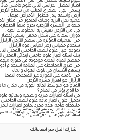
غيوم خفيفة تتشكل على أعلى أ{تفاع هي غيوم
اختبار الفصل الدراسي الثاني علوم خامس ف2 الوحدة الأولى والثانية مع الحل
يسمى الجزء الصخري الصلب من سطح الأرض 
أرض واسعة يندر هطول الأمراض فيها .
عملية نقل التربة وفتات الصخور من مكان لأخ
فتحة في القشرة الأرضية تخرج منها الصهارة .
جزء من الأرض تعيش به المخلوقات الحية .
دوران سحابة على شكل قمعي يسمى إعصار 
من العمليات المؤثرة في سطح الأرض الزلازل 
ستخدم مقياس رختر لقياس قوة 
نموذج اختبار علوم للصف الخامس الفصل الثاني
بنك اسئلة اختبار علوم خامس ابتدائي الفصل الثان
معظم المياه العذبة موجوده في صورة متجمدة
من طرق المحافظة على الطاقة استخدام أدوا
يسهم الأنسان في تلوث الهواء والماء
من الأمثلة على الموارد غير المتجددة النفط
الزلزال هو اهتزاز قشرة الأرض
المناخ هو متوسط الحالة الجوية في مكان ما خ
ما الذي يؤثر في المناخ ؟
حل اسئلة اختبارات فترية ونصفية ونهائية علو
تحميل حلول اختبار مادة علوم للصف الخامس الابت
ملاحظة هامة: هذه مجرد نماذج اختبارات للمراجع
تحميل اسئلة اختبار علوم خامس ابتدائي ف٢ محلوله ١٤٤٦
اختبار مادة العلوم للصف الخامس الابتدائي الترم الثاني اسئلة مع الح
اسئلة اختبار علوم خامس ابتدائي الفصل الثاني 1446
شارك الحل مع اصدقائك