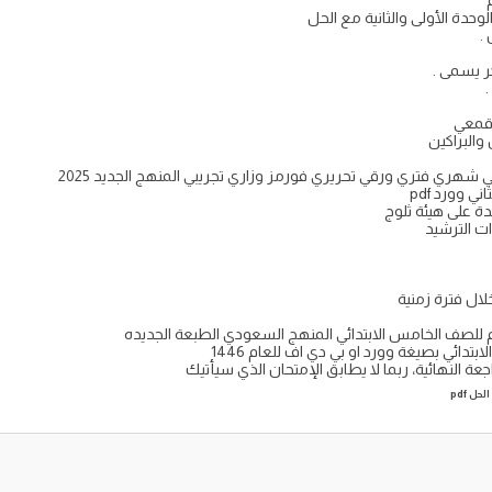
.
ر يسمى .
قمعي
والبراكين
الزلازل
 شهري فتري ورقي تحريري فورمز وزاري تجريبي المنهج الجديد 2025
ي وورد pdf
 على هيئة ثلوج
ت الترشيد
لال فترة زمنية
م للصف الخامس الابتدائي المنهج السعودي الطبعة الجديده
دائي بصيغة وورد او بي دي اف للعام 1446
ة النهائية، ربما لا يطابق الإمتحان الذي سيأتيك
ل pdf