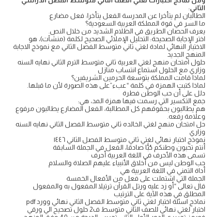
ومن نماذج اختبارات لغتي الصف الثاني متوسط الفصل الدراسي
الثاني
:
الطالبان لم يتأخرا عن المدرسة الفعل يتأخرا: فعل مضارع
ما السر في قوة المملكة العربية السعودية؟
يعرف الحصان الطريق في الظلام الشديد من خلال النص.
اختر الإجابة الصحيحة: التحليل الإملائي الصحيح لكلمة (منشآت)، هو
الاختبار النهائي لمادة لغتي ثاني متوسط الفصل الثاني مع نموذج الاجابة
المنهج الجديد
حلول امتحان منهج لغتي العربية ثاني متوسط الترم الثاني نهايه السنه
وزاري مع الحلول استماع انتساب منازل
لماذا قامت المملكة بتوسعة الحرمين الشريفين؟
لماذا كتبت الهمزة في كلمة “عبء”على هذه الصورة لأن ما قبلها.
دلل على أن حب الوطن فطرة
جمع التكسير التي رسمت فيها همزة المد، هي:
هم يطالبون بحقوقهم كل المطالبة، الفعل المضارع يطالبون مرفوع
وعلامة رفعه.
حل امتحان منهج لغتي الخالده ثاني متوسط الفصل الثاني نهايه السنه
وزاري
نموذج اختبار نهائي لغتي ثاني متوسط الفصل الثاني ١٤٤٦
أنتم تحبون وطنكم حُبًّا صادقا، الفعل في الجملة السابقة
تسمى هذه الأحرف في اللغة العربية أحرف
حب الوطن ليس من أخلاق الأنبياء عليهم الصلاة والسلام
أداة التمني في اللغة العربية هي
الجملة التي اشتملت على فعل من الأفعال الخمسة
قال تعالى “أو زد عليه ورتل القرآن ترتيلا المفعول به والمفعول
المطلق في هذه الآية على الترتيب
نماذج اسئلة اختبار لغتي ثاني متوسط الفصل الثاني نهائي وورد pdf
اختبار لغتي نهائي للصف الثاني متوسط ف2 حلول تصحيح الي ورقي