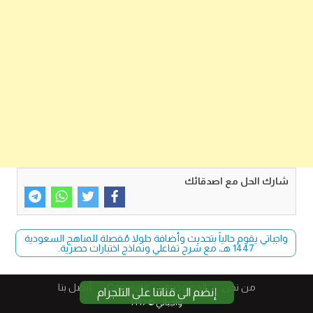
شارك الحل مع اصدقائك
واجباتي يقوم حالياً بتحديث وأضافة حلولا مُفصلة للمناهج السعودية
1447 هـ، مع شرح تفاعلي ونماذج اختبارات حصرية.
من نحن
الخصوصية
Copyright​
أتصل بنا
إنضم الى قناتنا على التلجرام
واجباتي © 1447