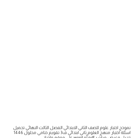
نموذج اختبار علوم للصف الثاني الابتدائي الفصل الثالث النهائي تحميل
اسئلة اختبار منهج العلوم ثاني ابتدائي ف3 تقويم ختامي محلول 1446
تنزيل وعرض مباشر pdf أو word على موقع واجباتي