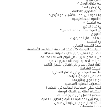
ب) احتراق الورق ✓
ج) ذوبان السكر
أسئلة القوى والطاقة
ما القوة التي تجذب الأشياء نحو الأرض؟
أ) القوة المغناطيسية
ب) الجاذبية ✓
ج) قوة الدفع
أي المواد تنجذب للمغناطيس؟
أ) الورق
ب) المسمار الحديدي ✓
ج) الخشب
خطة التحضير النهائي
المراجعة اليومية: 15 دقيقة لمراجعة المفاهيم الأساسية
التطبيق العملي: إجراء تجارب منزلية بسيطة
حل النماذج: تدريب على أنواع الأسئلة المختلفة
الخرائط الذهنية: لربط المفاهيم العلمية
اختبار نهائي علوم ثاني ابتدائي الفصل الثالث
الأسئلة الشائعة
ما أهم المواضيع في الاختبار النهائي؟
خصائص المواد وتغيراتها
أنواع القوى وتأثيراتها
المهارات العملية الأساسية
كيف يمكن مساعدة الطالب في التحضير؟
استخدام أمثلة من الحياة اليومية
تشجيع الطفل على طرح الأسئلة
الربط بين المفاهيم العلمية والتجارب العملية
أسئلة اختبار علوم ثاني ابتدائي ختامي
خاتمة وتوصيات