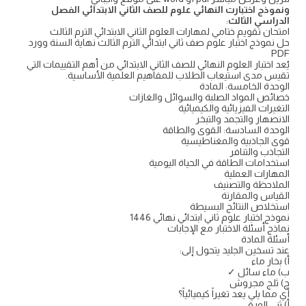
ونموذج اختبارت النهائي علوم للصف الثاني الابتدائي الفصل
الدراسي الثالث
:
امتحان تقويم ختامي لمهارات العلوم الثاني الابتدائي الترم الثالث
حل نموذج اختبار علوم صف ثاني ابتدائي الترم الثالث نهاية السنة وورد
PDF
يُعد اختبار العلوم النهائي للصف الثاني الابتدائي من أهم التقييمات التي
تقيس مدى استيعاب الطلاب للمفاهيم العلمية الأساسية.
الوحدة الخامسة: المادة
خصائص المواد الصلبة والسوائل والغازات
التغيرات الفيزيائية والكيميائية
الانصهار والتجمد والتبخر
الوحدة السادسة: القوى والطاقة
قوى الجاذبية والمغناطيسية
التجاذب والتنافر
استخدامات الطاقة في الحياة اليومية
المهارات العملية
الملاحظة والتصنيف
القياس والمقارنة
استخلاص النتائج البسيطة
نموذج اختبار علوم ثاني ابتدائي نهائي 1446
نماذج أسئلة الاختبار مع الإجابات
أسئلة المادة
عند تسخين الجليد يتحول إلى:
أ) بخار ماء
ب) ماء سائل ✓
ج) ثلج مجروش
أي مما يلي يعد تغيراً كيميائياً؟
أ) ثني الورق