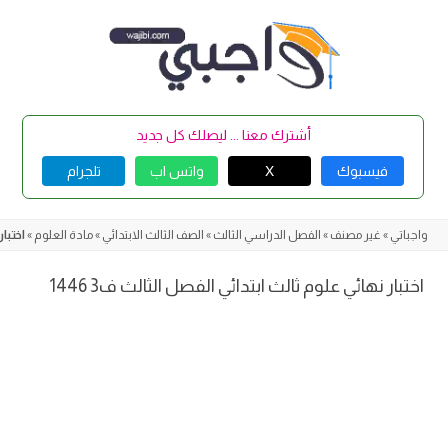
Skip
to
content
أشترك معنا ... ليصلك كل جديد
فيسبوك
X
واتس اب
تلجرام
واجباتي
»
غير مصنف
»
الفصل الدراسي الثالث
»
الصف الثالث الابتدائي
»
مادة العلوم
»
اختبار
اختبار نهائي علوم ثالث ابتدائي الفصل الثالث ف3 1446