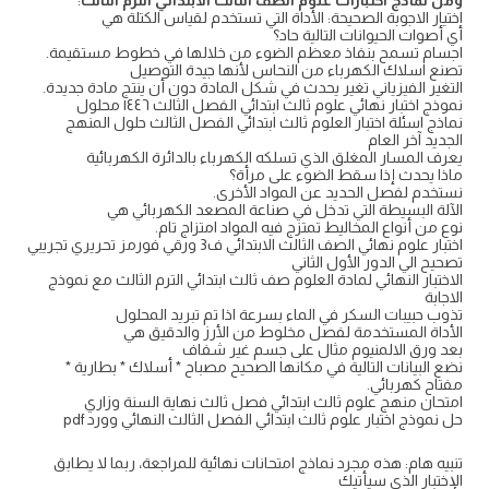
ومن نماذج اختبارات علوم الصف الثالث الابتدائي الترم الثالث
:
اختيار الاجوبة الصحيحة: الأداة التي تستخدم لقياس الكتلة هي
أي أصوات الحيوانات التالية حاد؟
اجسام تسمح بنفاذ معظم الضوء من خلالها في خطوط مستقيمة.
تصنع اسلاك الكهرباء من النحاس لأنها جيدة التوصيل
التغير الفيزياني تغير يحدث في شكل المادة دون أن ينتج مادة جديدة.
نموذج اختبار نهائي علوم ثالث ابتدائي الفصل الثالث ١٤٤٦ محلول
نماذج اسئلة اختبار العلوم ثالث ابتدائي الفصل الثالث حلول المنهج
الجديد آخر العام
يعرف المسار المغلق الذي تسلكه الكهرباء بالدائرة الكهربائية
ماذا يحدث إذا سقط الضوء على مرأة؟
نستخدم لفصل الحديد عن المواد الأخرى.
الآلة البسيطة التي تدخل في صناعة المصعد الكهربائي هي
نوع من أنواع المخاليط تمتزج فيه المواد امتزاج تام.
اختبار علوم نهائي الصف الثالث الابتدائي ف3 ورقي فورمز تحريري تجريبي
تصحيح الي الدور الأول الثاني
الاختبار النهائي لمادة العلوم صف ثالث ابتدائي الترم الثالث مع نموذج
الاجابة
تذوب حبيبات السكر في الماء بسرعة اذا تم تبريد المحلول
الأداة المستخدمة لفصل مخلوط من الأرز والدقيق هي
بعد ورق الالمنيوم مثال على جسم غير شفاف
نضع البيانات التالية في مكانها الصحيح مصباح * أسلاك * بطارية *
مفتاح كهربائي.
امتحان منهج علوم ثالث ابتدائي فصل ثالث نهاية السنة وزاري
حل نموذج اختبار علوم ثالث ابتدائي الفصل الثالث النهائي وورد pdf
تنبيه هام: هذه مجرد نماذج امتحانات نهائية للمراجعة، ربما لا يطابق
الإختبار الذي سيأتيك