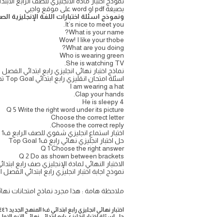
بصيغة pdf او word على موقع واجبي
ونموذج اسئلة اختبارات اللغة الإنجليزية الصف الرابع 
It’s nice to meet you.
What is your name?
Wow! I like your thobe
What are you doing?
Who is wearing green
She is watching TV.
نماذج اختبار نهائي انجليزي رابع ابتدائي الفصل 
اسئلة امتحان انقليزي رابع ابتدائي Top Goal تحريري نهايه السنه شفوي سماعي
I am wearing a hat
Clap your hands.
4 He is sleepy
Q 5 Write the right word under its picture
Choose the correct letter
Choose the correct reply.
اختبار استماع انجليزي شفوي للصف الرابع ف1 تصحيح الي إلكتروني ورقي فورمز الدور الأول الثاني تجريبي
حل اختبار انجليزي نهائي رابع ف1 Top Goal
Q 1 Choose the right answer
Q 2 Do as shown between brackets
الاختبار النهائي لمادة الإنجليزي صف رابع ابتدائي Top Goal الفصل الدراسي الأول مع نموذج الإج
نموذج اجابة اختبار انجليزي رابع ابتدائي الفصل الا
ملاحظة هامة : هذا مجرد نماذج امتحانات نها
اختبار نهائي انجليزي رابع ابتدائي ف١ المنهج الجديد ١٤٤٦
حل اسئلة اختبار انجليزي رابع ابتدائي نهائي الترم الا