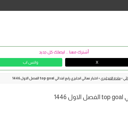
Skip
to
content
أشترك معنا ... ليصلك كل جديد
X
واتس اب
ائي
»
مادة الانجليزي
»
اختبار نهائي انجليزي رابع ابتدائي top goal الفصل الاول 1446
144