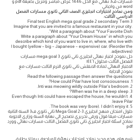
مسارات ف3 نهائي مع الحل 1446 عرض مباشر وتنزيل بصيغة pdf و
word من واجباتي
ومن نماذج اختبارات انجليزي الصف الثاني ثانوي مسارات الفصل
الدراسي الثالث
:
Final test English mega goal grade 2 secondary Term 3
Imagine that you are invited to a famous restaurant in your city.
Writ a paragraph about “Your Favorite Dish”.
Write a paragraph about “Your Dream House” in which you
describe which kind of you want to live in, where, who live with
I bought (yellow – big – Japanese – expensive) car. (Reorder the
adjectives).
حل نموذج اختبار نهائي انجليزي ثاني ثانوي mega goal 3 مسارات
الفصل الثالث محلول ١٤٤٦
الاختبار النهائي لمادة الانقلش ثاني ثانوي الترم الثالث مسارات مع
نموذج الاجابة
Read the following passage then answer the questions
1. How could Pilar have lost consciousness?
2. Inti was meowing wildly outside Pilar’s bedroom.
3. When was he in a deep sleep?
4. Even though Inti could have escaped the house, he wouldn’t
leave Pilar.
5. The book was very (bore). I didn’t enjoy it.
حلول امتحان منهج انجليزي Mega Goal 2-3 ثاني ثانوي ف3 السنة الثانية
مسارات ميقا قول ورقي تحريري تصحيح الي نهاية السنة وزاري الاجوبه
نماذج اسئلة اختبار انجليزي ثاني ثانوي الفصل الثالث مسارات نهائي وورد
pdf
تنبيه هام: هذه مجرد نماذج امتحانات نهائية للمراجعة، ربما لا يطابق