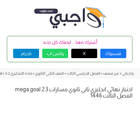
Skip
to
content
أشترك معنا ... ليصلك كل جديد
فيسبوك
X
واتس اب
تلجرام
واجباتي
»
غير مصنف
»
الفصل الدراسي الثالث
»
الصف الثاني الثانوي
»
مادة الانجليزي 2-3
»
اخت
اختبار نهائي انجليزي ثاني ثانوي مسارات mega goal 2.3
الفصل الثالث 1446