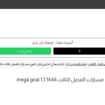
Skip
to
content
أشترك معنا ... ليصلك كل جديد
X
واتس اب
الاول الثانوي
»
مادة الانجليزي 1-3
»
اختبار نهائي انجليزي اول ثانوي مسارات الفصل الثالث mega goal 1.3 1446
لفصل الثالث mega goal 1.3 1446