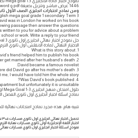
1446 عرض مباشر وتنزيل بصيغة pdf و word من واجباتي
ومن نماذج اختبارات انجليزي الصف الأول ثا
nglish mega goal grade 1 secondary Term 3
avid was in London he worked on his book.
lowing passage then answer the questions
s written to you for advice about a problem
 school or work. Write a reply to your friend.
حل نموذج اختبار نهائي انجليزي اول ثانوي mega goal 3 مسارات الفصل الثالث محلول ١٤٤٦
الاختبار النهائي لمادة الانقلش أول ثانوي التر
1. What is this story about
vid’s friend helped him to publish his book.
2. Did David’s mother get married after her husband’s death?
David became a famous novelist.
3. Where did David go after his mother’s death?
t) me, I would have told him the whole story.
4. Was David’s book published?
artment but unfortunately it is unsuitable.
حلول امتحان منهج انجليزي Mega Goal 1-3 اول ثانوي ف3 السنة الأولى المشتركة ميقا قول ورقي تحريري تصحيح الي نهاية السنة وزاري الاجوبه
نماذج اسئلة اختبار انجليزي اول ثانوي الفصل الث
تنبيه هام: هذه مجرد نماذج امتحانات نهائية لل
تحميل اختبار نهائي انجليزي اول ثانوي مسارات ف٣ نهائي مع الحل ١٤٤٦
اختبار اللغة الإنجليزية أولى ثانوي مسارات نهاية الترم الثالث l 1.3
نموذج اسئلة اختبار انجليزي اول ثانوي مسارات نهائي الف