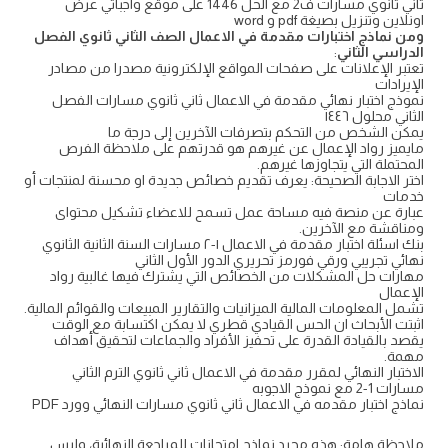
ثاني ثانوي مسارات ف2 مع الحل 1446 على موقع واجباتي عرض
اونلاين وتنزيل بصيغة pdf و word
ومن نماذج اختبارات مقدمة في الاعمال الصف الثاني ثانوي الفصل
الدراسي الثاني
:
تعتبر الإعلانات على صفحات المواقع الإلكترونية مصدرا من مصادر
الإيرادات
نموذج اختبار نهائي مقدمة في الاعمال ثاني ثانوي مسارات الفصل
الثاني محلول ١٤٤٦
يمكن الشخص من التحكم بتصرفات الآخرين إلى درجة ما
مايميز رواد الإعمال عن غيرهم هو قدرتهم على ملاحظة الفرص
المحتملة التي يتجاوزها غيرهم.
اختر الاجابة الصحيحة: يعرف تقديم خصائص جديدة او محسنة لمنتجات أو
خدمات
عبارة عن منصة فيه مساحة عمل تسمح للاعضاء تشكيل محتواى
ومناقشة مع الآخرين.
بنك اسئلة اختبار مقدمة في الاعمال ١-٢ مسارات السنة الثانية الثانوي
نهائي تجريبي ورقي فورمز تحريري الدور الأول الثاني
مهارات حل المشكلات من الخصائص التي يشترك فيها غالبية رواد
الإعمال
تشمل المعلومات المالية الميزانيات والتقارير المبيعات والقوائم المالية.
اثبتت الأبحاث ان الحس القيادي قطري لا يمكن اكتسابة مع الوقت
يقصد بالقيادة القدرة على تحفيز الأفراد والجماعات لتحقيق أهداف
مهمة.
الاختبار النهائي لمقرر مقدمة في الاعمال ثاني ثانوي الترم الثاني
مسارات 1-2 مع نموذج الاجوبه
نماذج اختبار مقدمه في الاعمال ثاني ثانوي مسارات النهائي وورد PDF
ملاحظة هامة: هذه مجرد نماذج امتحانات للمراجعة النهائية، وليس