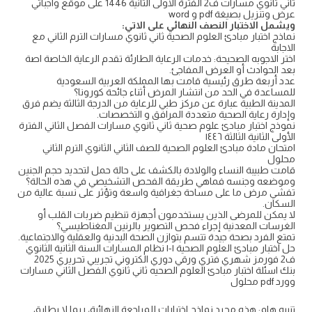
ثاني ثانوي مسارات ف2 الفترة الأولى الثانية 1446 على موقع واجباتي
عرض وتنزيل بصيغة pdf و word
ويشمل الاختبار النصف النهائي على الاتي:
نماذج اختبار مبادئ العلوم الصحية ثاني ثانوي مسارات الترم الثاني مع
الاجابة
اختر الاجوبه الصحيحة: خدمات الرعاية الطارئة تقدم الرعاية الخاصة اصة
بعد الحوادث أو العرض المفاجئ.
عدد أربعة طرق رئيسية قامت بها المملكة العربية السعودية
للمساعدة في الحد من انتشار المرض أثناء جائحة كورونا؟
المدينة الطبية عبارة عن مركز طبي للرعاية من الدرجة الثالثة يضم فرق
وإدارة رعاية الصحية متعددة المرافق و التخصصات.
نموذج اختبار مبادئ علوم صحية ثاني ثانوي مسارات الفصل الثاني الفترة
الأولى الثانية الثالثة ١٤٤٦
امتحان مادة مبادئ العلوم الصحية للصف الثاني الثانوي الترم الثاني
محلول
قامت طبيبة النساء والولادة بالكشف على حالة حمل لتحديد حجم الجنين
وموضعه وجنسه فماهي طريقة الفحص التشخيصي في هذه الحالة؟
تفشي مرض ما على مساحة جغرافية واسعة وتؤثر على نسبة عالية من
السكان.
لا يمكن للمرضى الذين يستخدمون أجهزة تنظيم ضربات القلب أو
الغرسات المعدنية إجراء فحص التصوير بالرنين المغناطيسي؟
تمتع الفرد بصحة جيدة تتسم بتوازن الصحة البدنية والعقلية والاجتماعية.
حل اختبار مبادئ العلوم الصحية ١-١ نظام المسارات السنة الثانية الثانوي
ف2 فورمز شهري فتري ورقي دوري الكتروني تجريبي تحريري 2025
بنك اسئلة اختبار مبادئ العلوم الصحيه ثاني ثانوي الفصل الثاني مسارات
وورد pdf محلول
تنبيه هام: هذه مجرد نماذج اختبارات للمراجعة النهائية، ربما لا يطابق