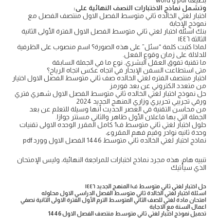
بصيغة pdf و word
وتشمل نماذج الاختبارات النصف النهائية على:
اختبار لغتي الخالده ثاني متوسط الفصل الاول منتصف الفصل مع
نموذج الإجابة
بنك اسئلة اختبار لغتي ثاني متوسط الفصل الاول الفترة الأولى الثانية
الثالثة ١٤٤٦
لماذا كتبت كلمة “سئل” على هذه الصورة؟ اسم منصوب على الظرفية
للدلالة على زمان وقوع الفعل.
ما تقنية تفوق العقل البشري. نوع ما في الجملة السابقة
متى استطاعت السفن الإبحار في اتجاه عكس اتجاه الرياح؟
اختبار منتصف الفتره لغتي الخالده صف ثاني متوسط الفصل الاول اختيار
من متعدد الكتروني عن بعد فورمز
حل نموذج اختبار لغتي الخالده ثاني متوسط الفصل الاول شهري فتري
ورقي تجريبي تحريري وزاري المنهج الجديد 2024
من محاسن التقنية في العصر الحديث أنها وسيلة للتعلم عن بعد
الجملة التي بها فاعلان الأول ظاهر والثاني مستتر جوازا.
حلول اختبار لغتي ثاني متوسط ف1 كامل المقرر الوحده الاولى تقنيات
وحدة ثانيه نوادر وقيم فهم المقروء،
نماذج اختبار لغتي الخالده ثاني متوسط 1446 الفصل الاول وورد pdf
تنبيه هام: هذه مجرد نماذج اختبارات للمراجعة النهائية، وليس الإمتحان
الذي سيأتيك
حل اختبار لغتي ثاني متوسط ف١ المنهج الجديد ١٤٤٦
اسئلة اختبار لغتي الخالدة ثاني متوسط الفصل الدراسي الاول محلوله
امتحان مادة لغتي للصف الثاني المتوسط الترم الأول الفترة الاولى الثانية نصفي
اعمال السنة مع الاجابة
تحميل نموذج اختبار لغتي ثاني متوسط منتصف الفصل الاول 1446