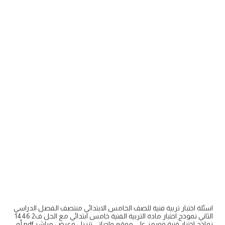
اسئلة اختبار تربية فنية للصف الخامس الابتدائي منتصف الفصل الدراسي
الثاني نموذج اختبار مادة التربية الفنية خامس ابتدائي مع الحل ف2 1446
نماذج اختبار فنية فورمز على موقع واجباتي تنزيل وعرض مباشر pdf أو