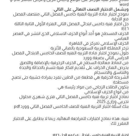
word
ويشمل الاختبار النصف النهائي على التالي
:
نموذج اختبار مادة التربية الفنية خامس الفصل الثاني منتصف الفصل
مع الاجابة
حل اختبار فنية خامس ابتدائي الفصل الثاني الفترة الأولى الثانية الثالثة
١٤٤٦
الخزف المسطح هو أحد أنواع الخزف الاسلامي الذي انتشر في العصر
العباسي
الخزف الإسلامي تمركز في القاهرة
تزخر المملكة العربية السعودية بالمباني الأثرية
حلول نموذج اختبار مادة التربيه الفنيه للصف الخامس الابتدائي الفصل
الدراسي الثاني بصيغة وورد
من انماط معالجة السطح في الخزف الزخرفية بالإضافة واللصق
يحرص الفنان الخزاف على تقديم افكار فنية تتسم بالحداثة والجدة
والتناسق والانسجام
الشريحة الخزفية هي قطعة من الطين تفرد بفرادة خشبية حتى تصبح
مسطحة
يتكون الطلاء الزجاجي من مواد رئيسة هي
من انواع الخزف الإسلامي
نماذج اختبار تربية فنية خامس الفصل الثاني فتري شهري محلول
تجريبي وزاري 2025
بنك اسئلة اختبار التربية الفنية للصف الخامس الفصل الثاني وورد pdf
تنبيه: هذه نماذج اختبارات للمراجعة النهائيه، ربما لا يطابق على الاختبار
المقرر لك
اختبار التربية الفنية خامس ابتدائي ف٢ مع الحل ١٤٤٦