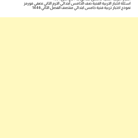
اسئلة اختبار التربية الفنية صف الخامس ابتدائي الترم الثاني نصفي فورمز
نموذج اختبار تربية فنية خامس ابتدائي منتصف الفصل الثاني 1446