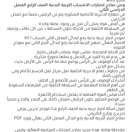
pdf و word
ومن نماذج اختبارات الانتساب التربية البدنية الصف الرابع الفصل
الدراسي الثاني
:
في مهارة الدحرجة الأمامية المتكورة يتم ثني الركبتين نصفاً مع خفض
الذراعين
هي أقصى قوة يمكن أن تنتج عن وجود عضلة واحدة
في السقطة الخلفية من الحركة تكون المسافة بـ بين كل طالب وزميله
2م تقريباً.
نموذج اختبار تربية بدنية رابع ابتدائي الفصل الثاني انتساب ١٤٤٦
الاختبار النهائي منهج التربيه البدنيه رابع ابتدائي الترم الثاني مع نموذج
الاجوبه
اختر الاجابة الصحيحة: تقاس قوة عضلات البطن باختبار
هي عدم قدرة الفرد في التحمل وعملها بصورة متكررة
عند أداء الوقوف على الرأس يوضع مقدمة الرأس على الأرض بحيث
يشكل مع اليدين.
من خطوات تعلم الدحرجة الخلفية نقل مركز ثقل الجسم للأمام وثني
الركبتين كاملاً
أثناء أداء الوقوف على الرأس تشير الأصابع إلى الخلف
من أهم النقاط التعليمية في السقطة الخلفية من القرفصاء السقوط
على الظهر.
أثناء قياس القوة العضلية لا يفضل استخدام الأجهزة
في الوضع المتكور تكون الركبتان مثنيتان كاملاً على الصدر والجذع منحنياً
بشدة.
حلول اسئلة اختبار تربيه بدنيه للصف الرابع ف2 فورمز تجريبي ورقي
تحريري وزاري الكتروني
نماذج اختبار التربية البدنية رابع ابتدائي الفصل الثاني نهائي وورد PDF
ملاحظة هامة: هذه مجرد نماذج امتحانات للمراجعة النهائية، وليس