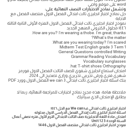
word على موقع واجبي
وتشمل نماذج الاختبارات النصف النهائية على:
حل نماذج اختبار انجليزي ثالث ابتدائي الفصل الاول منتصف الفصل مع
الاجابة
نموذج اختبار انجليزي ثالث ابتدائي الفصل الاول الفترة الأولى الثانية الثالثة
١٤٤٦ محلول الكتروني المنهج الجديد
How are you? I’m wearing a thobe. I’m great, thanks.
What’s the matter?
What are you wearing today? I’m scared.
Midterm Test English grade 3 Term 1
General Questions controlled Writing
Grammar Reading Vocabulary
Vocabulary sunglasses
hat T-shirt shoes Orthography.
امتحان استماع انجليزي شفوي للصف الثالث الفصل الاول فورمز
شهري فتري ورقي تجريبي تحريري وزاري تصحيح الي 2024
بنك اسئلة اختبار انجليزي ثالث ابتدائي we can 3 الفصل الاول وورد PDF
ملاحظة هامة: هذه مجرد نماذج اختبارات للمراجعة النهائية، ربما لا
يطابق الإمتحان الذي سيأتيك
اختبار انجليزي ثالث ابتدائي ف١ We can مع الحل ١٤٤٦
اسئلة اختبار انكليزي ثالث إبتدائي الفصل الدراسي الاول محلوله
امتحان مادة اللغة الانجليزية صف الثالث الابتدائي الترم الأول فتره نصفي أعمال
السنة الوحدة Unit 1 2 3
نموذج اختبار انجليزي ثالث ابتدائي منتصف الفصل الاول 1446