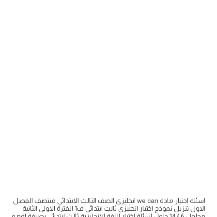
اسئلة اختبار مادة we can انجليزي الصف الثالث الابتدائي منتصف الفصل
الاول تنزيل نموذج اختبار انجليزي ثالث ابتدائي ف1 الفترة الاولى الثانية
محلول 1446 حلول اسئلة اختبار اللغة الانجليزية ثالث ابتدائي بصيغة pdf و