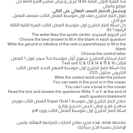
ف3 الفترة الاولى الثانية 1446 تنزيل وعرض مباشر pdf و word من
موقع واجباتي
ويشمل الاختبار النصف النهائي على التالي
:
حلول اختبار انجليزي صف اول متوسط الفصل الثالث منتصف الفصل
مع الحل
حل اسئلة اختبار انجليزي اول متوسط الفصل الثالث الفترة الثانية الثالثة
الرابعة ١٤٤٦
اختر الاجوبه الصحيحة: The writer likes the sports center
Choose the best answer to fill in the blank in each question
Write the gerund or infinitive of the verb in parentheses to fill in the
blank.
Choose the correct letter
اختبار استماع الانجليزي شفوي أول متوسط ف3 سوبر قول 1 الفصل
الثالث 16 & 15 & 14 & Test unit 12 & 13
بنك اسئلة اختبار انجليزي اول متوسط المنهج الجديد الفصل الثالث
الكتروني محلول 2025
Write the correct word under the picture
You can swim in the pool or in the ocean
You can’t use a boat in the ocean
Read the text and answer the questions Write T or F at the end of
each question/statement.
نماذج اختبار انجليزي اول متوسط Super Goal 1 الفصل الثالث فورمز
شهري فتري ورقي تجريبي تحريري وزاري
اسئلة اختبار انجليزي اول متوسط الفصل الثالث وورد pdf
ملاحظة هامة: هذه مجرد نماذج اختبارات للمراجعة النهائية، وليس
الإمتحان نفسه الذي سيأتيك