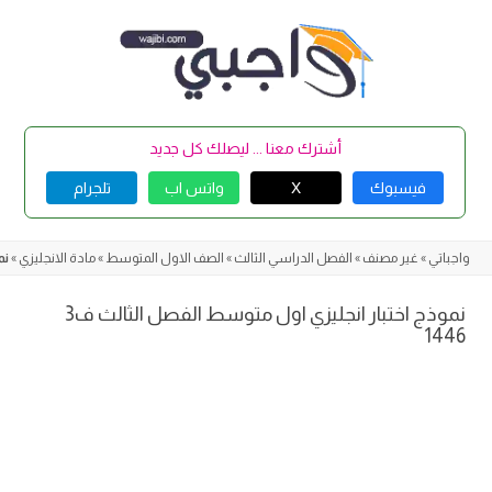
Skip
to
content
أشترك معنا ... ليصلك كل جديد
فيسبوك
X
واتس اب
تلجرام
واجباتي
»
غير مصنف
»
الفصل الدراسي الثالث
»
الصف الاول المتوسط
»
مادة الانجليزي
»
نم
نموذج اختبار انجليزي اول متوسط الفصل الثالث ف3
1446