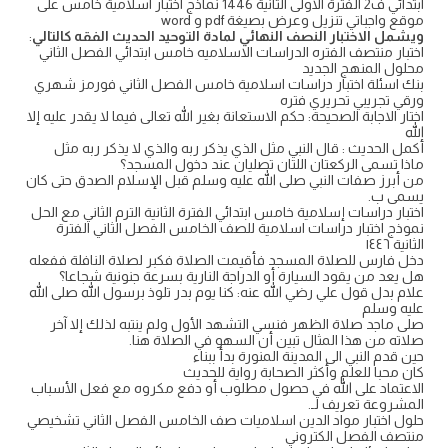
ابتدائي ف2 الفترة الاولى الثانية 1446 نماذج اختبار اسلامية خامس على
موقع واجباتي تنزيل وعرض بصيغة pdf و word
ويشمل الاختبار النصف النهائي لمادة التوحيد الحديث الفقه كالتالي
:
اختبار منتصف الفتره الدراسات الاسلاميه خامس ابتدائي الفصل الثاني
محلول المنهج الجديد
بنك اسئلة اختبار دراسات اسلامية خامس الفصل الثاني فورمز شهري
ورقي تجريبي تحريري فتره
اختار الاجابة الصحيحة: حكم الاستعانة بغير الله تعالى فيما لا يقدر عليه إلا
الله
أكمل الحديث : قال النبي مثل الذي يذكر ربه والذي لا يذكر ربه مثل
ماذا تسمى الركعتان اللتان تصليان عند دخول المسجد؟
من أبرز صفات النبي صلى الله عليه وسلم قبل الإسلام الصدق حتى كان
يسمى ب.
اختبار دراسات إسلامية خامس ابتدائي الفترة الثانية الترم الثاني مع الحل
نموذج اختبار دراسات اسلامية للصف الخامس الفصل الثاني الفترة
الثانية ١٤٤٦
دخل فارس للصلاة المسجد فأقيمت الصلاة فكبر لصلاة النافلة ففعله
هل يعد من يقود السيارة أو الدراجة النارية بسرعة جنونية شجاعا؟
علام بدل قول علي رضي الله عنه: كنا يوم بدر تلوذ برسول الله صلى الله
عليه وسلم
صلى ماجد صلاة الظهر فنسي التشهد الأول ولم ينتبه لذلك إلا آخر
صلاته من هذا المثال تبين أن السهو في الصلاة هنا.
حين قدم النبي الى المدينة المنورة بدأ ببناء
كان محبا للعلم وأكثر الصحابة رواية للحديث
الاعتماد على الله في حصول مطلوب أو دفع مكروه مع فعل الأسباب
المشروعة تعريف لـ.
حلول اختبار مواد الدين اسلاميات صف الخامس الفصل الثاني تشخيصي
منتصف الفصل الكتروني