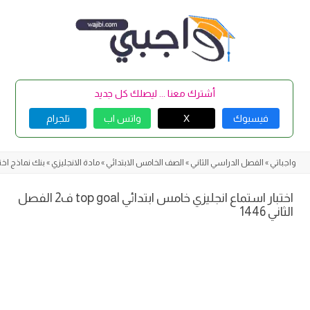
Skip
to
content
أشترك معنا ... ليصلك كل جديد
فيسبوك
X
واتس اب
تلجرام
واجباتي
»
الفصل الدراسي الثاني
»
الصف الخامس الابتدائي
»
مادة الانجليزي
»
بنك نماذج اخت
اختبار استماع انجليزي خامس ابتدائي top goal ف2 الفصل
الثاني 1446