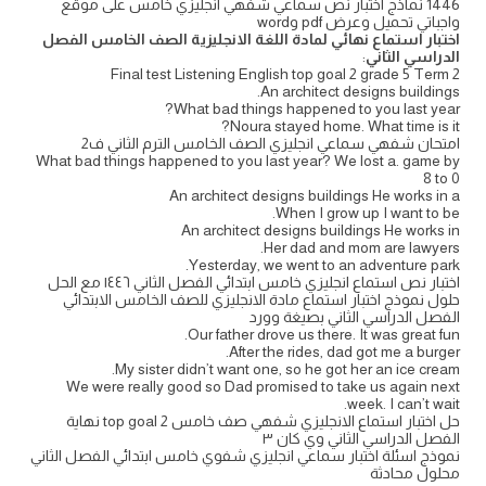
1446 نماذج اختبار نص سماعي شفهي انجليزي خامس على موقع
واجباتي تحميل وعرض pdf وword
اختبار استماع نهائي لمادة اللغة الانجليزية الصف الخامس الفصل
الدراسي الثاني
:
Final test Listening English top goal 2 grade 5 Term 2
An architect designs buildings.
What bad things happened to you last year?
Noura stayed home. What time is it?
امتحان شفهي سماعي انجليزي الصف الخامس الترم الثاني ف2
What bad things happened to you last year? We lost a. game by
8 to 0
An architect designs buildings He works in a
When I grow up I want to be.
An architect designs buildings He works in
Her dad and mom are lawyers.
Yesterday, we went to an adventure park.
اختبار نص استماع انجليزي خامس ابتدائي الفصل الثاني ١٤٤٦ مع الحل
حلول نموذج اختبار استماع مادة الانجليزي للصف الخامس الابتدائي
الفصل الدراسي الثاني بصيغة وورد
Our father drove us there. It was great fun.
After the rides, dad got me a burger.
My sister didn’t want one, so he got her an ice cream.
We were really good so Dad promised to take us again next
week. I can’t wait.
حل اختبار استماع الانجليزي شفهي صف خامس top goal 2 نهاية
الفصل الدراسي الثاني وي كان ٣
نموذج اسئلة اختبار سماعي انجليزي شفوي خامس ابتدائي الفصل الثاني
محلول محادثة