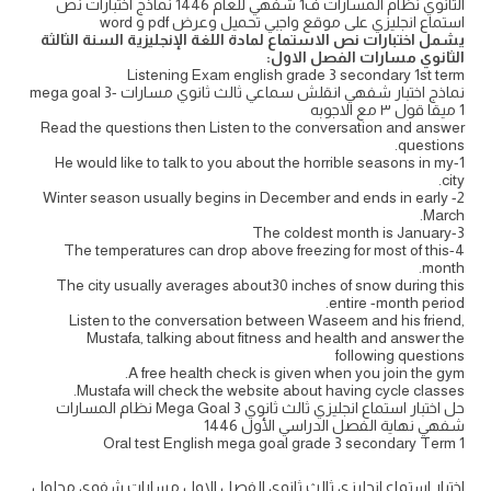
الثانوي نظام المسارات ف1 شفهي للعام 1446 نماذج اختبارات نص
استماع انجليزي على موقع واجبي تحميل وعرض pdf و word
يشمل اختبارات نص الاستماع لمادة اللغة الإنجليزية السنة الثالثة
الثانوي مسارات الفصل الاول:
Listening Exam english grade 3 secondary 1st term
نماذج اختبار شفهي انقلش سماعي ثالث ثانوي مسارات mega goal 3-
1 ميقا قول ٣ مع الاجوبه
Read the questions then Listen to the conversation and answer
questions.
1-He would like to talk to you about the horrible seasons in my
city.
2- Winter season usually begins in December and ends in early
March.
3-The coldest month is January
4-The temperatures can drop above freezing for most of this
month.
The city usually averages about30 inches of snow during this
entire -month period.
Listen to the conversation between Waseem and his friend,
Mustafa, talking about fitness and health and answer the
following questions
A free health check is given when you join the gym.
Mustafa will check the website about having cycle classes.
حل اختبار استماع انجليزي ثالث ثانوي Mega Goal 3 نظام المسارات
شفهي نهاية الفصل الدراسي الأول 1446
Oral test English mega goal grade 3 secondary Term 1
اختبار استماع انجليزي ثالث ثانوي الفصل الاول مسارات شفوي محلول