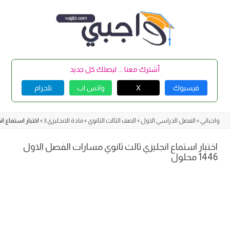
Skip
to
content
أشترك معنا ... ليصلك كل جديد
فيسبوك
X
واتس اب
تلجرام
واجباتي
»
الفصل الدراسي الاول
»
الصف الثالث الثانوي
»
مادة الانجليزي 3
»
اختبار استماع انجل
اختبار استماع انجليزي ثالث ثانوي مسارات الفصل الاول
1446 محلول